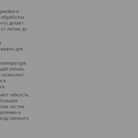
ормовки и
я обработки
 что делает
от лёгких до
я
 важно для
температуре.
щей плёнки,
о позволяет
и в
са.
вает гибкость
ебольших
ских систем
делению и
водственного