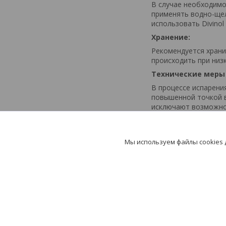
В случае необходимо
применять водно-щел
использовать Divinol 
Хранение:
Рекомендуется храни
происходить при низ
Технические меры
В процессе испарени
повышенной точкой в
исключают возможно
Мы используем файлы cookies