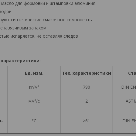
е масло для формовки и штамповки алюминия
водой
твуют синтетические смазочные компоненты
ненавязчивым запахом
стью испаряется, не оставляя следов
 характеристики:
Ед. изм.
Тех. характеристики
Ст
кг/м³
790
DIN EN
мм²/с
2
ASTM
и-
°С
>61
DIN EN