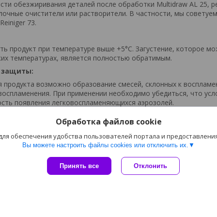
сти обезжиривания деталей после обработки Multidraw AL 25, 
очные очистители или растворители. В частности, мы советуе
Reiniger 73.
ть продукт при температуре выше +5°С. Загустение, которое м
ких температурах, является полностью обратимым.
 защиты:
я продукта возможно образование смесей, склонных к воспламе
оспламенения. При применении необходимо убедиться, что усл
сть появления легковоспламеняющихся аэрозолей.
Обработка файлов cookie
 для обеспечения удобства пользователей портала и предоставлени
Сайт создан на платформе Deal.by
Вы можете настроить файлы cookies или отключить их.
Политика обработки файлов cookies
Пожаловаться на контент
СООО «АВКтдс» |
Принять все
Отклонить
Select Language
▼