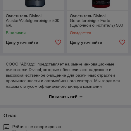
Очиститель Divinol
Очиститель Divinol
Alustar/Alufelgenreiniger 500
Geraetereiniger Forte
мл.
(щелочной очиститель) 500
мл.
В наличии
Ожидается
Цену уточняйте
Цену уточняйте
СООО "АВКтдс" представляет на рынке инновационные
очистители Divinol, которые обеспечивают надежное и
высококачественное очищение для различных отраслей
промышленности и автомобильного сектора. Мы гордимся
нашим статусом официального дилера компании
Zeller+Gmelin, которая владеет собственным современным
Показать всё
производством в Европе. Это обеспечивает нам доступ к
высокотехнологичным продуктам, соответствующим самым
высоким стандартам качества.
О нас
Под маркой Divinol компании Zeller+Gmelin представлен
огромный ассортимент очистителей, разработанных для
Рейтинг не сформирован
разнообразных потребностей и требований. Наши продукты