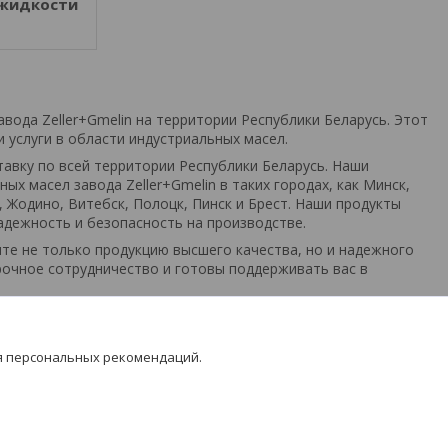
жидкости
вода Zeller+Gmelin на территории Республики Беларусь. Этот
услуги в области индустриальных масел.
тавку по всей территории Республики Беларусь. Наши
 масел завода Zeller+Gmelin в таких городах, как Минск,
, Жодино, Витебск, Полоцк, Пинск и Брест. Наши продукты
дежность и безопасность на производстве.
ите не только продукцию высшего качества, но и надежного
рочное сотрудничество и готовы поддерживать вас в
я персональных рекомендаций.