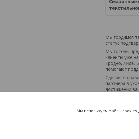
Смазочные 
текстильно
Мы гордимся те
статус подтвер
Мы готовы пред
клиенты уже на
Гродно, Лида, 
помогают подде
Сделайте прави
партнера в ухо
достижении ваш
Мы используем файлы cookies