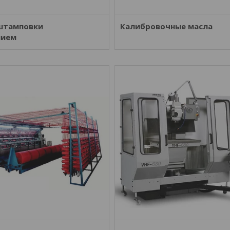
штамповки
Калибровочные масла
нием