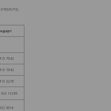
 0700/0710;
андарт
 D 7042
 D 7042
 D 2270
 ISO 12185
ISO 3016