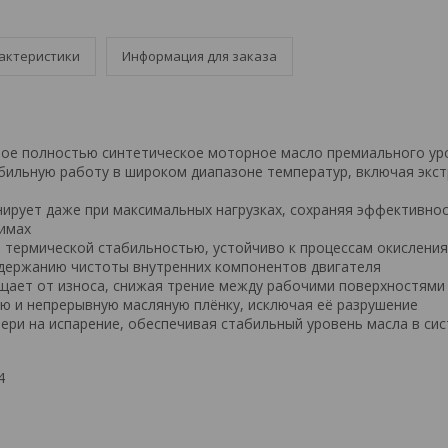
актеристики
Информация для заказа
ое полностью синтетическое моторное масло премиального ур
бильную работу в широком диапазоне температур, включая экс
рует даже при максимальных нагрузках, сохраняя эффективнос
имах
термической стабильностью, устойчиво к процессам окисления
держанию чистоты внутренних компонентов двигателя
ает от износа, снижая трение между рабочими поверхностями
 и непрерывную масляную плёнку, исключая её разрушение
ри на испарение, обеспечивая стабильный уровень масла в си
4