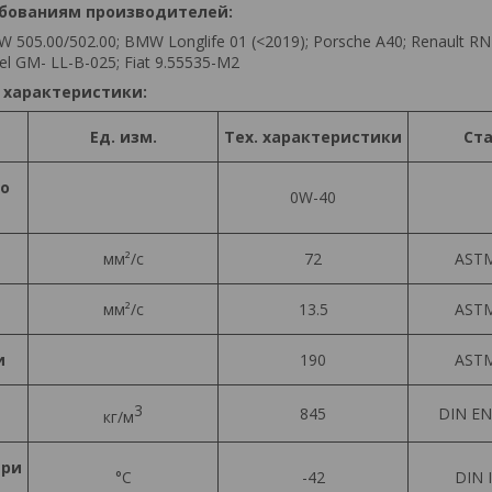
ебованиям производителей:
W 505.00/502.00; BMW Longlife 01 (<2019); Porsche A40; Renault RN
l GM- LL-B-025; Fiat 9.55535-M2
 характеристики:
Ед. изм.
Тех. характеристики
Ст
по
0W-40
мм²/с
72
ASTM
мм²/с
13.5
ASTM
и
190
ASTM
3
845
DIN EN
кг/м
ери
°С
-42
DIN 