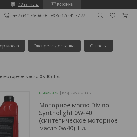
42 отзыва
Корзина
+375 (44) 763-66-03
+375 (17) 241-77-77
ор масла
Экспресс доставка
О нас
ое моторное масло 0w40) 1 л.
В наличии
Код:
49530-C069
Моторное масло Divinol
Syntholight 0W-40
(синтетическое моторное
масло 0w40) 1 л.