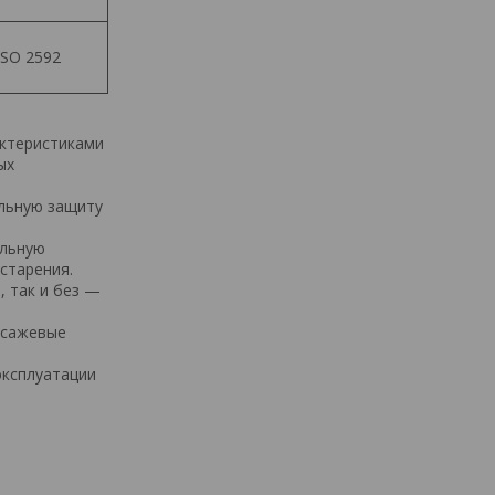
ISO 2592
ктеристиками
ых
ильную защиту
ельную
старения.
, так и без —
 сажевые
эксплуатации