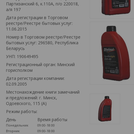
Партизанский 6, к.110А, п/о 220018,
а/я 197
Дата регистрации в Торговом
реестре/Реестре бытовых услуг:
11.06.2015
Номер в Торговом реестре/Реестре
бытовых услуг: 296580, Республика
Беларусь
УНП: 190649495
Регистрационный орган: Минский
горисполком
Дата регистрации компании:
02.09.2005
Местонахождение книги замечаний
и предложений: г. Минск,
Одоевского, 115 (А)
Режим работы:
День
Время работы
Понедельник
09:00-18:00
Вторник
09:00-18:00