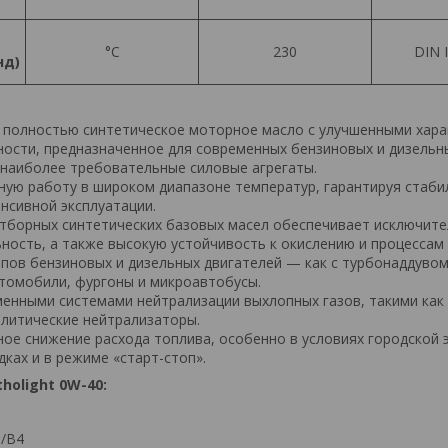
°С
230
DIN 
нд)
 полностью синтетическое моторное масло с улучшенными хара
ости, предназначенное для современных бензиновых и дизельн
 наиболее требовательные силовые агрегаты.
ую работу в широком диапазоне температур, гарантируя стаб
енсивной эксплуатации.
тборных синтетических базовых масел обеспечивает исключит
ность, а также высокую устойчивость к окислению и процессам 
ипов бензиновых и дизельных двигателей — как с турбонаддувом
томобили, фургоны и микроавтобусы.
енными системами нейтрализации выхлопных газов, такими как
алитические нейтрализаторы.
ое снижение расхода топлива, особенно в условиях городской 
ках и в режиме «старт-стоп».
tholight 0W-40:
3/B4