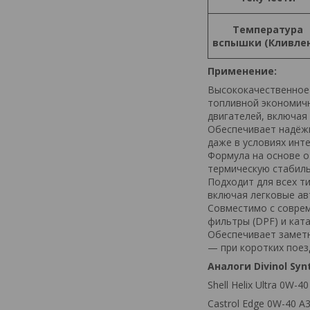
Температура
вспышки (Кливле
Применение:
Высококачественное
топливной экономичн
двигателей, включая
Обеспечивает надёжн
даже в условиях инт
Формула на основе о
термическую стабиль
Подходит для всех т
включая легковые ав
Совместимо с соврем
фильтры (DPF) и кат
Обеспечивает заметн
— при коротких поезд
Аналоги Divinol Syn
Shell Helix Ultra 0W-40
Castrol Edge 0W-40 A