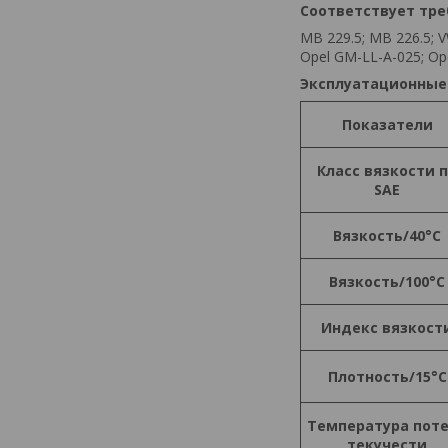
Соответствует тр
MB 229.5; MB 226.5; V
Opel GM-LL-A-025; Ope
Эксплуатационные
Показатели
Класс вязкости 
SAE
Вязкость/40°С
Вязкость/100°С
Индекс вязкост
Плотность/15°С
Температура пот
текучести