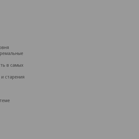
овня
тремальные
ть в самых
 и старения
стеме