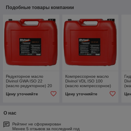
Подобные товары компании
Редукторное масло
Компрессорное масло
Гид
Divinol GWA ISO 22
Divinol VDL ISO 100
Div
(масло редукторное) 20
(масло компрессорное)
(ма
л.
20 л.
20 
Цену уточняйте
Цену уточняйте
Це
О нас
Рейтинг не сформирован
Менее 5 отзывов за последний год