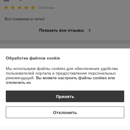
Отлично
Все слаженно и четко!
Показать все отзывы
О нас
Обработка файлов cookie
Контакты
Мы используем файлы cookies для обеспечения удобства
пользователей портала и предоставления персональных
Доставка и оплата
рекомендаций.
Вы можете настроить файлы cookies или
отключить их.
График работы
Принять
Полная версия сайта
Отклонить
Политика обработки cookies