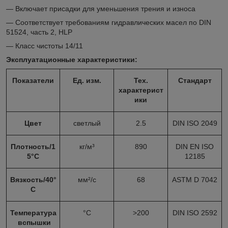
— Включает присадки для уменьшения трения и износа
— Соответствует требованиям гидравлических масел по DIN
51524, часть 2, HLP
— Класс чистоты 14/11
Эксплуатационные характеристики:
Показатели
Ед. изм.
Тех.
Стандарт
характерист
ики
Цвет
светлый
2.5
DIN ISO 2049
Плотность/1
кг/м³
890
DIN EN ISO
5°С
12185
Вязкость/40°
мм²/с
68
ASTM D 7042
С
Температура
°С
>200
DIN ISO 2592
вспышки