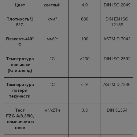
Цвет
светлый
4.0
DIN ISO 2049
Плотность/1
кг/м³
880
DIN EN ISO
5°С
12185
Вязкость/40°
мм²/с
100
ASTM D 7042
С
Температура
°С
>200
DIN ISO 2592
вспышки
(Кливленд)
Температура
°С
≤-9
ASTM D 7346
потери
текучести
Тест
мг./кВТч
0.3
DIN 51354
FZG A
/8.3/90,
изменения в
весе