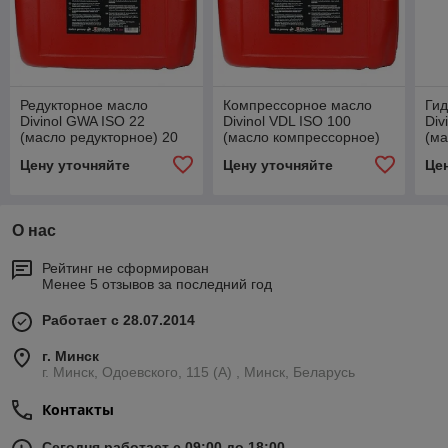
Редукторное масло
Компрессорное масло
Гид
Divinol GWA ISO 22
Divinol VDL ISO 100
Div
(масло редукторное) 20
(масло компрессорное)
(ма
л.
20 л.
20 
Цену уточняйте
Цену уточняйте
Це
О нас
Рейтинг не сформирован
Менее 5 отзывов за последний год
Работает с 28.07.2014
г. Минск
г. Минск, Одоевского, 115 (А) , Минск, Беларусь
Контакты
Сегодня работает с 09:00 до 18:00