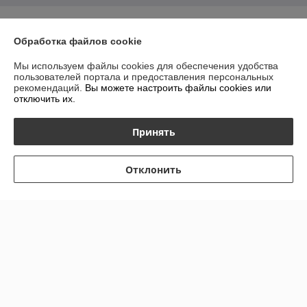
О нас
Обработка файлов cookie
Контакты
Мы используем файлы cookies для обеспечения удобства
пользователей портала и предоставления персональных
Доставка и оплата
рекомендаций.
Вы можете настроить файлы cookies или
отключить их.
График работы
Принять
Полная версия сайта
Отклонить
Политика обработки cookies
Сайт создан на платформе Deal.by
Информация для покупателя
Юридическое лицо:
Совместное общество с ограниченной
ответственностью "АВКтдс"
Беларусь, 220033, г. Минск, пр. Партизанский 6, к.110А, п/о 220018, а/я