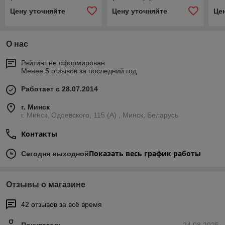
синтетическая
абсорбционная синяя
Цену уточняйте
Цену уточняйте
Це
пластичная смазка) 400
пластичная смазка) 400
гр.
гр.
О нас
Рейтинг не сформирован
Менее 5 отзывов за последний год
Работает с 28.07.2014
г. Минск
г. Минск, Одоевского, 115 (А) , Минск, Беларусь
Контакты
Показать весь график работы
Сегодня выходной
Отзывы о магазине
42 отзывов за всё время