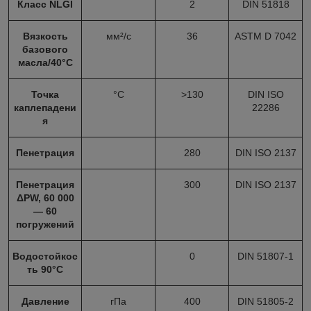
Класс NLGI
2
DIN 51818
Вязкость
мм²/с
36
ASTM D 7042
базового
масла/40°С
Точка
°С
>130
DIN ISO
каплепадени
22286
я
Пенетрация
280
DIN ISO 2137
Пенетрация
300
DIN ISO 2137
ΔPW, 60 000
— 60
погружений
Водостойкос
0
DIN 51807-1
ть 90°С
Давление
гПа
400
DIN 51805-2