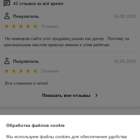
42 отзывов за всё время
Покупатель
24.08.2025
Отлично
На немецком сайте этот продавец указан как дилер.  Поэтому за 
оригинальным маслом приехал именно к этим ребятам.
Покупатель
15.05.2025
Отлично
Все слаженно и четко!
Показать все отзывы
О нас
Обработка файлов cookie
Контакты
Мы используем файлы cookies для обеспечения удобства