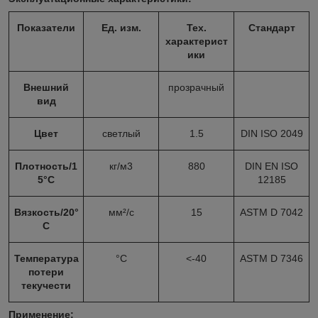
Показатели
Ед. изм.
Тех.
Стандарт
характерист
ики
Внешний
прозрачный
вид
Цвет
светлый
1.5
DIN ISO 2049
Плотность/1
кг/м
3
880
DIN EN ISO
5°С
12185
Вязкость/20°
мм²/с
15
ASTM D 7042
С
Температура
°C
<-40
ASTM D 7346
потери
текучести
Применение: