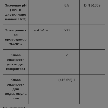
Значение
pH
8.5
DIN 51369
(10% в
дистиллиро
ванной
H
2
O
)
Электрическ
мкСм/см
500
ая
проводимос
ть/20°С
Класс
2
опасности
для воды,
концентрат
Класс
(<16.6%) 1
опасности
для
воды,
эмуль
сия
Применение: