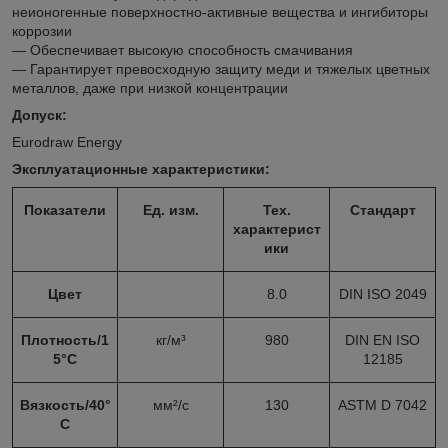
неионогенные поверхностно-активные вещества и ингибиторы
коррозии
— Обеспечивает высокую способность смачивания
— Гарантирует превосходную защиту меди и тяжелых цветных
металлов, даже при низкой концентрации
Допуск:
Eurodraw Energy
Эксплуатационные характеристики:
Показатели
Ед. изм.
Тех.
Стандарт
характерист
ики
Цвет
8.0
DIN ISO 2049
Плотность/1
кг/м³
980
DIN EN ISO
5°С
12185
Вязкость/40°
мм²/с
130
ASTM D 7042
С