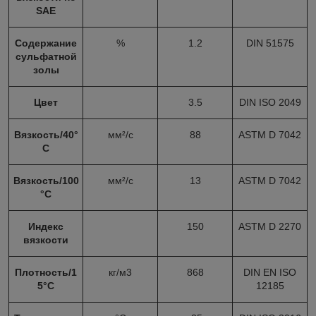
SAE
Содержание
%
1.2
DIN 51575
сульфатной
золы
Цвет
3.5
DIN ISO 2049
Вязкость/40°
мм²/с
88
ASTM D 7042
С
Вязкость/100
мм²/с
13
ASTM D 7042
°С
Индекс
150
ASTM D 2270
вязкости
Плотность/1
кг/м
3
868
DIN EN ISO
5°С
12185