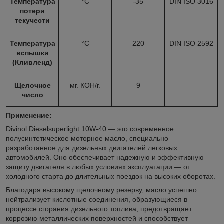
Температура
°С
-35
DIN ISO 3016
потери
текучести
Температура
°С
220
DIN ISO 2592
вспышки
(Кливленд)
Щелочное
мг. КОН/г.
9
число
Применение:
Divinol Dieselsuperlight 10W-40 — это современное
полусинтетическое моторное масло, специально
разработанное для дизельных двигателей легковых
автомобилей. Оно обеспечивает надежную и эффективную
защиту двигателя в любых условиях эксплуатации — от
холодного старта до длительных поездок на высоких оборотах.
Благодаря высокому щелочному резерву, масло успешно
нейтрализует кислотные соединения, образующиеся в
процессе сгорания дизельного топлива, предотвращает
коррозию металлических поверхностей и способствует