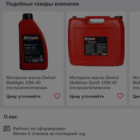
Подобные товары компании
Моторное масло Divinol
Моторное масло Divinol
Мот
Multilight 10W-40
Multimax Synth 10W-40
Mul
(полусинтетическое
(полусинтетическое
(по
моторное масло 10w40) 1
моторное масло 10w40)
мот
Цену уточняйте
Цену уточняйте
Це
л.
20 л.
л.
О нас
Рейтинг не сформирован
Менее 5 отзывов за последний год