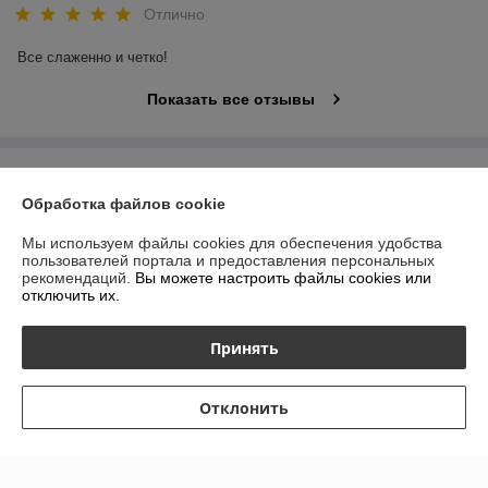
Отлично
Все слаженно и четко!
Показать все отзывы
О нас
Обработка файлов cookie
Контакты
Мы используем файлы cookies для обеспечения удобства
пользователей портала и предоставления персональных
Доставка и оплата
рекомендаций.
Вы можете настроить файлы cookies или
отключить их.
График работы
Принять
Полная версия сайта
Отклонить
Политика обработки cookies
Сайт создан на платформе Deal.by