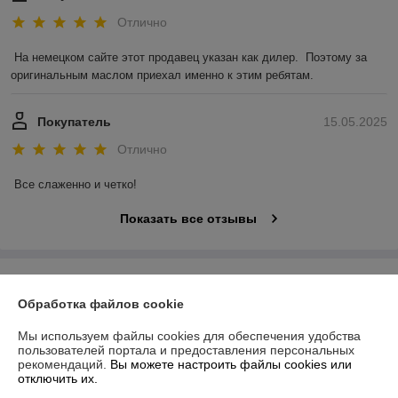
Отлично
На немецком сайте этот продавец указан как дилер.  Поэтому за 
оригинальным маслом приехал именно к этим ребятам.
Покупатель
15.05.2025
Отлично
Все слаженно и четко!
Показать все отзывы
О нас
Обработка файлов cookie
Контакты
Мы используем файлы cookies для обеспечения удобства
пользователей портала и предоставления персональных
Доставка и оплата
рекомендаций.
Вы можете настроить файлы cookies или
отключить их.