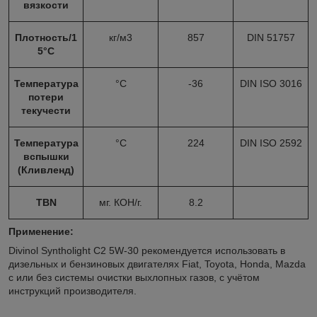
вязкости
Плотность/1
кг/м
3
857
DIN 51757
5°С
Температура
°С
-36
DIN ISO 3016
потери
текучести
Температура
°С
224
DIN ISO 2592
вспышки
(Кливленд)
TBN
мг. КОН/г.
8.2
Применение:
Divinol Syntholight C2 5W-30 рекомендуется использовать в
дизельных и бензиновых двигателях Fiat, Toyota, Honda, Mazda
с или без системы очистки выхлопных газов, с учётом
инструкций производителя.