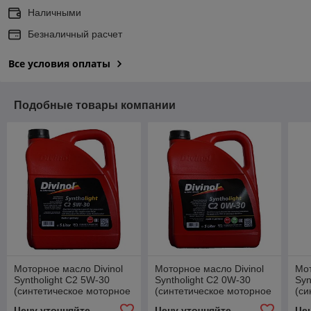
Наличными
Безналичный расчет
Все условия оплаты
Подобные товары компании
Моторное масло Divinol
Моторное масло Divinol
Мот
Syntholight C2 5W-30
Syntholight C2 0W-30
Syn
(синтетическое моторное
(синтетическое моторное
(си
масло 5w30) 5 л.
масло 5w30) 5 л.
мас
Цену уточняйте
Цену уточняйте
Це