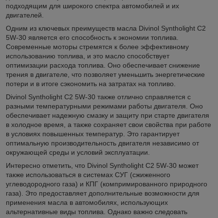
подходящим для широкого спектра автомобилей и их
двигателей.
Одним из ключевых преимуществ масла Divinol Syntholight C2
5W-30 является его способность к экономии топлива.
Современные моторы стремятся к более эффективному
использованию топлива, и это масло способствует
оптимизации расхода топлива. Оно обеспечивает снижение
трения в двигателе, что позволяет уменьшить энергетические
потери и в итоге сэкономить на затратах на топливо.
Divinol Syntholight C2 5W-30 также отлично справляется с
разными температурными режимами работы двигателя. Оно
обеспечивает надежную смазку и защиту при старте двигателя
в холодное время, а также сохраняет свои свойства при работе
в условиях повышенных температур. Это гарантирует
оптимальную производительность двигателя независимо от
окружающей среды и условий эксплуатации.
Интересно отметить, что Divinol Syntholight C2 5W-30 может
также использоваться в системах СУГ (сжиженного
углеводородного газа) и КПГ (компримированного природного
газа). Это предоставляет дополнительные возможности для
применения масла в автомобилях, использующих
альтернативные виды топлива. Однако важно следовать