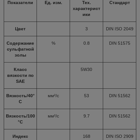
Показатели
Ед. изм.
Тех.
Стандарт
характерист
ики
Цвет
3
DIN ISO 2049
Содержание
%
0.8
DIN 51575
сульфатной
золы
Класс
5W30
вязкости по
SAE
Вязкость/40°
мм²/с
53
DIN 51562
С
Вязкость/100
мм²/с
9.7
DIN 51562
°С
Индекс
168
DIN ISO 2909