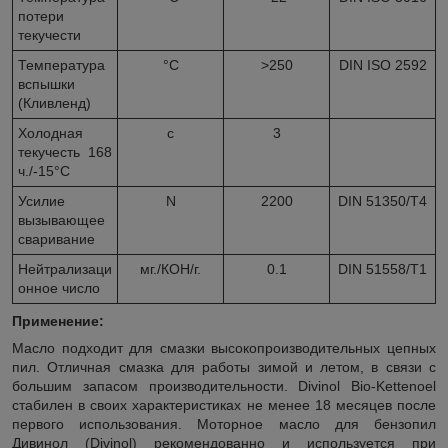
потери
текучести
Температура
°С
>250
DIN ISO 2592
вспышки
(Кливленд)
Холодная
с
3
текучесть 168
ч./-15°С
Усилие
N
2200
DIN 51350/T4
вызывающее
сваривание
Нейтрализаци
мг./КОН/г.
0.1
DIN 51558/T1
онное число
Применение:
Масло подходит для смазки высокопроизводительных цепных
пил. Отличная смазка для работы зимой и летом, в связи с
большим запасом производительности. Divinol Bio-Kettenoel
стабилен в своих характеристиках не менее 18 месяцев после
первого использования. Моторное масло для бензопил
Дивинол (Divinol) рекомендованно и используется при