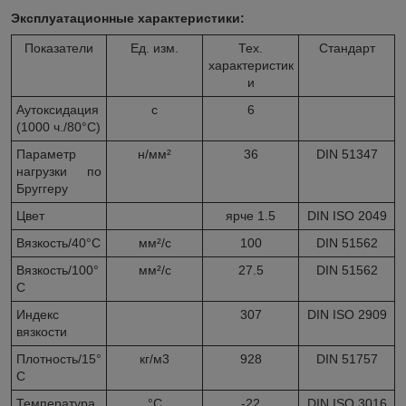
Эксплуатационные характеристики:
Показатели
Ед. изм.
Тех.
Стандарт
характеристик
и
Аутоксидация
с
6
(1000 ч./80°С)
Параметр
н/мм²
36
DIN 51347
нагрузки по
Бруггеру
Цвет
ярче 1.5
DIN ISO 2049
Вязкость/40°С
мм²/с
100
DIN 51562
Вязкость/100°
мм²/с
27.5
DIN 51562
С
Индекс
307
DIN ISO 2909
вязкости
Плотность/15°
кг/м
3
928
DIN 51757
С
Температура
°С
-22
DIN ISO 3016