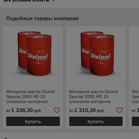
Подобные товары компании
Моторное масло Divinol
Моторное масло Divinol
Мот
Spezial 2000 HD 20
Spezial 2000 HD 10
Spe
(сезонное моторное
(сезонное моторное
(се
масло) 60 л.
масло) 60 л.
мас
1 338,30
1 315,30
от
руб.
от
руб.
от
Купить
Купить