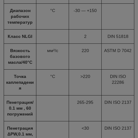
Диапазон
°С
-30 — +150
рабочих
температур
Класс NLGI
2
DIN 51818
Вязкость
мм²/с
220
ASTM D 7042
базового
масла/40°С
Точка
°С
>220
DIN ISO
каплепадени
22286
я
Пенетрация/
265-295
DIN ISO 2137
0.1 мм , 60
погружений
Пенетрация
<30
DIN ISO 2137
ΔPW,0.1 мм,