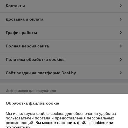
Контакты
Доставка и оплата
График работы
Полная версия сайта
Политика обработки cookies
Сайт создан на платформе Deal.by
Информация для покупателя
Юридическое лицо:
Совместное общество с ограниченной
Обработка файлов cookie
ответственностью "АВКтдс"
Беларусь, 220033, г. Минск, пр. Партизанский 6, к.110А, п/о 220018, а/я
197
Мы используем файлы cookies для обеспечения удобства
пользователей портала и предоставления персональных
Регистрационный номер ЕГР: 190649495
рекомендаций.
Вы можете настроить файлы cookies или
отключить их.