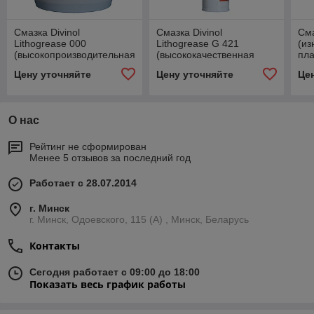
Смазка Divinol
Смазка Divinol
Сма
Lithogrease 000
Lithogrease G 421
(из
(высокопроизводительная
(высококачественная
пла
полужидкая смазка) 5 л.
синтетическая
Цену уточняйте
Цену уточняйте
Це
пластичная смазка) 400
гр.
О нас
Рейтинг не сформирован
Менее 5 отзывов за последний год
Работает с 28.07.2014
г. Минск
г. Минск, Одоевского, 115 (А) , Минск, Беларусь
Контакты
Сегодня работает с 09:00 до 18:00
Показать весь график работы