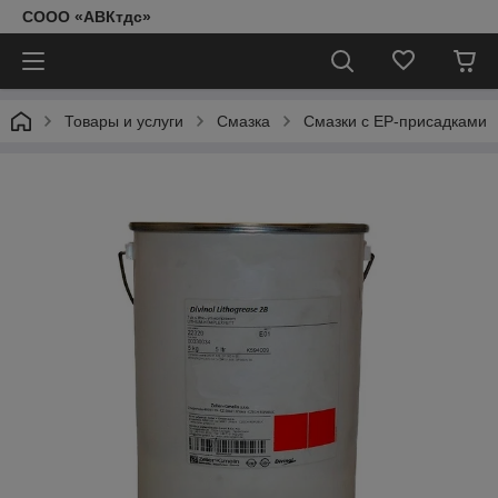
СООО «АВКтдс»
Товары и услуги
Смазка
Смазки с EP-присадками