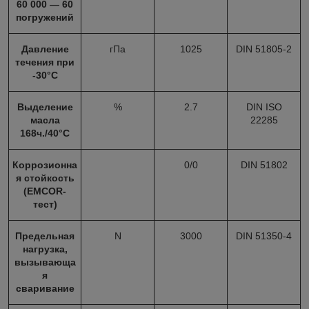
60 000 — 60
погружений
Давление
гПа
1025
DIN 51805-2
течения при
-30°С
Выделение
%
2.7
DIN ISO
масла
22285
168ч./40°С
Коррозионна
0/0
DIN 51802
я стойкость
(EMCOR-
тест)
Предельная
N
3000
DIN 51350-4
нагрузка,
вызывающа
я
сваривание