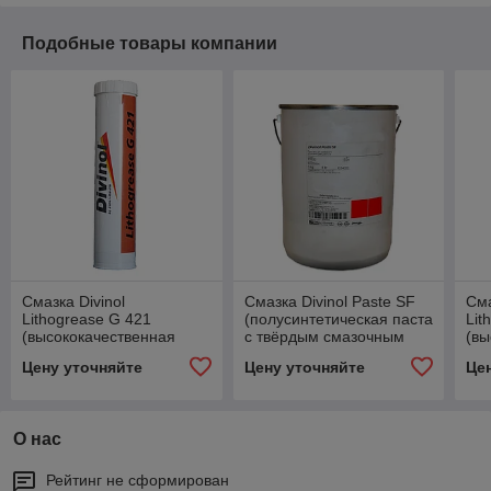
Подобные товары компании
Смазка Divinol
Смазка Divinol Paste SF
Сма
Lithogrease G 421
(полусинтетическая паста
Lit
(высококачественная
с твёрдым смазочным
(в
синтетическая
материалом) 5 кг.
аб
Цену уточняйте
Цену уточняйте
Це
пластичная смазка) 400
пла
гр.
гр.
О нас
Рейтинг не сформирован