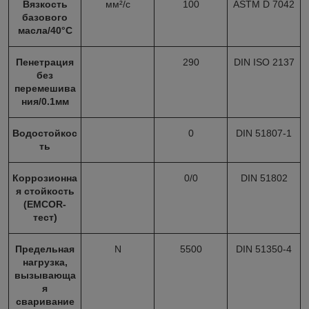
Вязкость
мм²/с
100
ASTM D 7042
базового
масла/40°С
Пенетрация
290
DIN ISO 2137
без
перемешива
ния/0.1мм
Водостойкос
0
DIN 51807-1
ть
Коррозионна
0/0
DIN 51802
я стойкость
(EMCOR-
тест)
Предельная
N
5500
DIN 51350-4
нагрузка,
вызывающа
я
сваривание